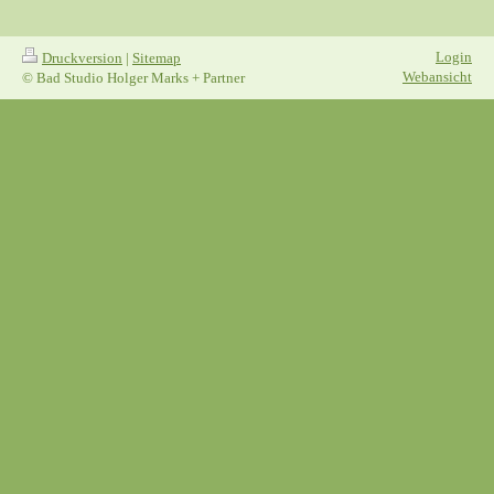
Login
Druckversion
|
Sitemap
Webansicht
© Bad Studio Holger Marks + Partner